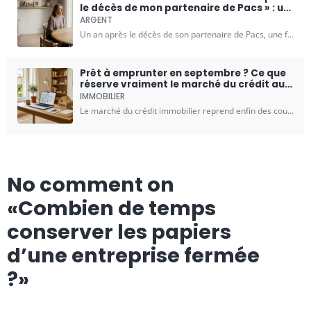
le décès de mon partenaire de Pacs » : un
an plus tard, sa famille m’a demandé les
ARGENT
clés
Un an après le décès de son partenaire de Pacs, une femme s'est vue réclamer les clés de leur maison commune par la famille de celui-ci. Cette situation révèle un…
Prêt à emprunter en septembre ? Ce que
réserve vraiment le marché du crédit aux
futurs acheteurs
IMMOBILIER
Le marché du crédit immobilier reprend enfin des couleurs, mais tout n'est pas encore joué. À l'approche de la rentrée, les futurs acheteurs scrutent chaque signal envoyé par les banques...
No comment on
«Combien de temps
conserver les papiers
d’une entreprise fermée
?»