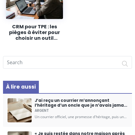
CRM pour TPE : les
pièges à éviter pour
choisir un outil
rentable dès la
première année
Search on ESSPACE
À lire aussi
J’ai reçu un courrier m’annonçant
l’héritage d’un oncle que je n’avais jamais
vu : quatre mois plus tard, 38 % de ma
ARGENT
part était partie chez un inconnu
Un courrier officiel, une promesse d'héritage, puis une facture salée : 38 % de votre part disparaît chez un cabinet de généalogie. Ce scénario repose sur un mécanisme légal précis…
« Je suis restée dans notre maison après