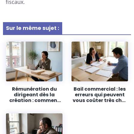
fiscaux.
Sur le même sujet :
Rémunération du
Bail commercial : les
dirigeant dès la
erreurs qui peuvent
création : comment
vous coûter très cher
choisir entre salaire
(et comment les
et dividendes en SASU
éviter)
ou EURL