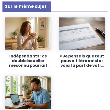
Sur le même sujet :
Indépendants : ce
« Je pensais que tout
double bouclier
pouvait être saisi » :
méconnu pourrait
voici la part de votre
littéralement sauver
salaire que la loi
votre retraite du
protège, même en
désastre en 2026
cas de dette