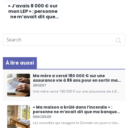
« J’avais 8 000 € sur
mon LEP » : personne
ne m’avait dit que
son taux pouvait
baisser pendant que
le Livret A remonte
Search on ESSPACE
À lire aussi
Ma mère a versé 180 000 € sur une
assurance vie à 86 ans pour en sortir ma
part : personne ne m’avait dit ce que le
ARGENT
juge regarderait en premier
Une mère verse 180 000 € sur une assurance vie à 86 ans pour avantager discrètement un enfant. Mais au moment de la succession, un frère conteste et la justice…
« Ma maison a brûlé dans l’incendie » :
personne ne m’avait dit que ma banque
n’était pas tenue de suspendre mes
IMMOBILIER
mensualités
Les incendies qui ravagent la Gironde ces jours-ci laissent derrière eux un paysage dévasté et des familles brisées. Au-delà des cendres et des décombres, une réalité financière s'impose brutalement aux...