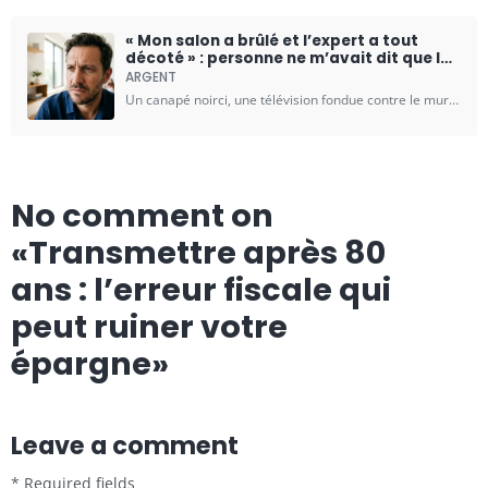
« Mon salon a brûlé et l’expert a tout
décoté » : personne ne m’avait dit que la
vétusté ne pouvait pas s’appliquer à tout
ARGENT
Un canapé noirci, une télévision fondue contre le mur, un parquet gondolé par l'eau des pompiers. Après un incendie dans le salon, le passage de l'expert d'assurance ressemble souvent à...
No comment on
«Transmettre après 80
ans : l’erreur fiscale qui
peut ruiner votre
épargne»
Leave a comment
* Required fields