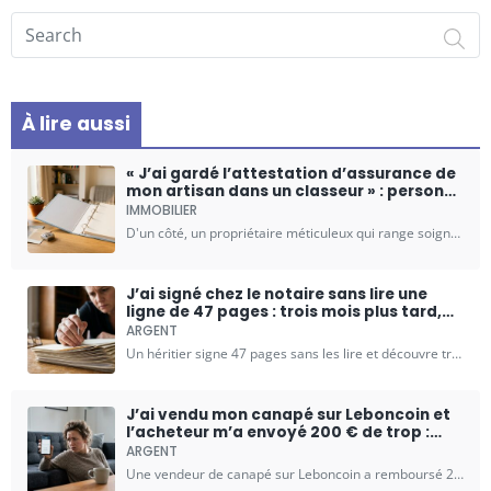
42 m² comptait pour
Search on ESSPACE
2 pièces au sinistre
À lire aussi
« J’ai gardé l’attestation d’assurance de
mon artisan dans un classeur » : personne
ne m’avait dit que les dates inscrites
IMMOBILIER
dessus ne couvraient pas mon chantier
D'un côté, un propriétaire méticuleux qui range soigneusement chaque document remis par son artisan dans un classeur étiqueté. De l'autre, un chantier qui tourne mal, une fissure qui apparaît deux...
J’ai signé chez le notaire sans lire une
ligne de 47 pages : trois mois plus tard,
ma sœur a touché la maison et moi le
ARGENT
garage
Un héritier signe 47 pages sans les lire et découvre trop tard que sa sœur a hérité de la maison tandis qu'il ne reçoit que le garage. Cette histoire illustre…
J’ai vendu mon canapé sur Leboncoin et
l’acheteur m’a envoyé 200 € de trop :
quand j’ai remboursé la différence, tout a
ARGENT
disparu
Une vendeur de canapé sur Leboncoin a remboursé 200 € à un acheteur qui prétendait avoir versé trop d'argent. Quarante-huit heures plus tard, le paiement initial a disparu, laissant la…