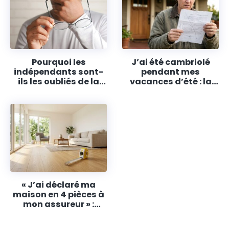
Pourquoi les
J’ai été cambriolé
indépendants sont-
pendant mes
ils les oubliés de la
vacances d’été : la
protection sociale ?
clause des 90 jours
d’absence que
personne ne m’avait
montrée a tout fait
tomber à l’eau
« J’ai déclaré ma
maison en 4 pièces à
mon assureur » :
personne ne m’avait
dit que mon salon de